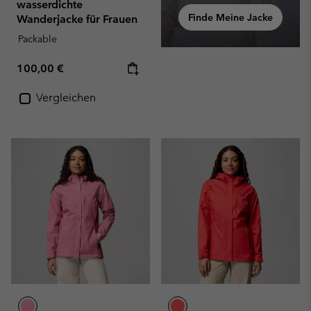
wasserdichte
Finde Meine Jacke
Wanderjacke für Frauen
Packable
Regular price:
100,00 €
Vergleichen