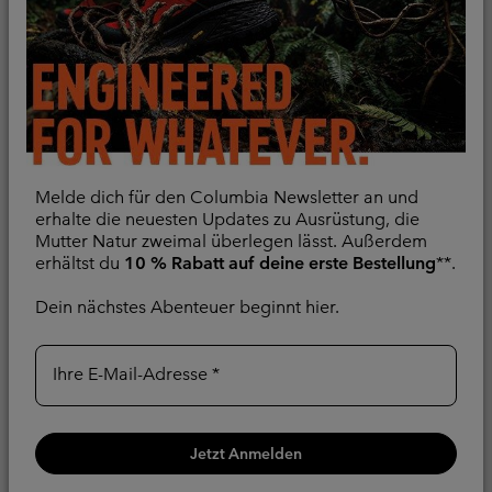
Vergleichen
Melde dich für den Columbia Newsletter an und
erhalte die neuesten Updates zu Ausrüstung, die
Mutter Natur zweimal überlegen lässt. Außerdem
erhältst du
10 % Rabatt auf deine erste Bestellung
**.
Dein nächstes Abenteuer beginnt hier.
Neue Farben
Neue Farben
Ihre E-Mail-Adresse
Pouring Adventure™ III
Pouring Adventure™ III
wasserdichte
wasserdichte
Wanderjacke für Frauen
Wanderjacke für Frauen
Jetzt Anmelden
Packable
Packable