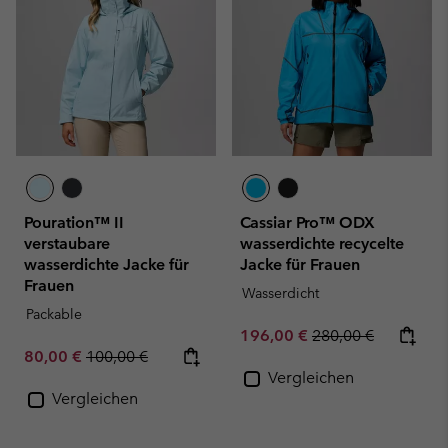
Pouration™ II
Cassiar Pro™ ODX
verstaubare
wasserdichte recycelte
wasserdichte Jacke für
Jacke für Frauen
Frauen
Wasserdicht
Packable
Sale price:
Regular price:
196,00 €
280,00 €
Sale price:
Regular price:
80,00 €
100,00 €
Vergleichen
Vergleichen