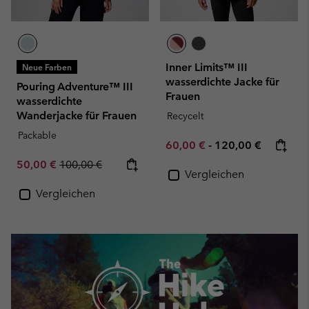
Inner Limits™ III
Neue Farben
wasserdichte Jacke für
Pouring Adventure™ III
Frauen
wasserdichte
Wanderjacke für Frauen
Recycelt
Packable
Minimum sale price:
Maximum price:
60,00 €
-
120,00 €
Sale price:
Regular price:
50,00 €
100,00 €
Vergleichen
Vergleichen