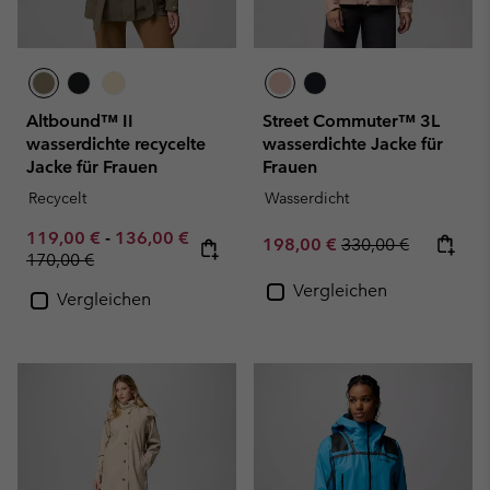
Altbound™ II
Street Commuter™ 3L
wasserdichte recycelte
wasserdichte Jacke für
Jacke für Frauen
Frauen
Recycelt
Wasserdicht
Minimum sale price:
Maximum sale price:
119,00 €
-
136,00 €
Sale price:
Regular price:
198,00 €
330,00 €
Regular price:
170,00 €
Vergleichen
Vergleichen