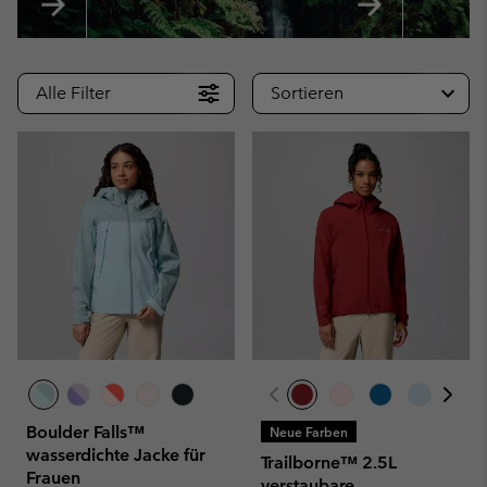
Alle Filter
Sortieren
Boulder Falls™
Neue Farben
wasserdichte Jacke für
Trailborne™ 2.5L
Frauen
verstaubare