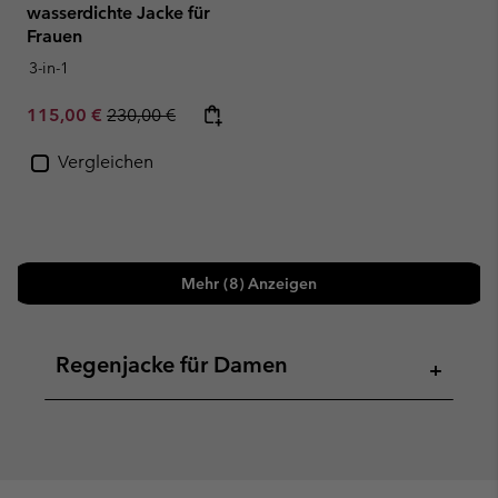
wasserdichte Jacke für
Frauen
3-in-1
Sale price:
Regular price:
115,00 €
230,00 €
Vergleichen
Mehr (8) Anzeigen
Regenjacke für Damen
+