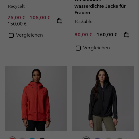
wasserdichte Jacke für
Recycelt
Frauen
Minimum sale price:
Maximum sale price:
Regular price:
75,00 €
-
105,00 €
Packable
150,00 €
Minimum sale price:
Maximum price:
80,00 €
-
160,00 €
Vergleichen
Vergleichen