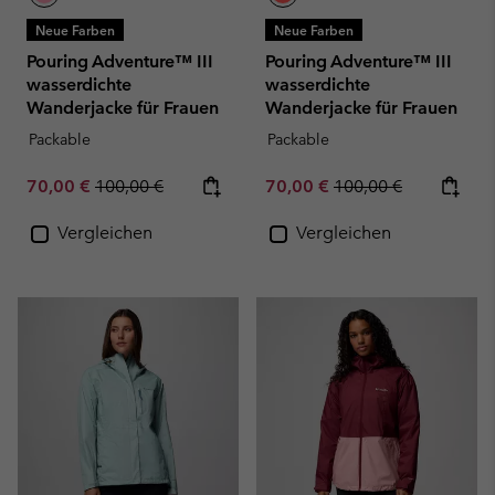
Neue Farben
Neue Farben
Pouring Adventure™ III
Pouring Adventure™ III
wasserdichte
wasserdichte
Wanderjacke für Frauen
Wanderjacke für Frauen
Packable
Packable
Sale price:
Regular price:
Sale price:
Regular price:
70,00 €
100,00 €
70,00 €
100,00 €
Vergleichen
Vergleichen