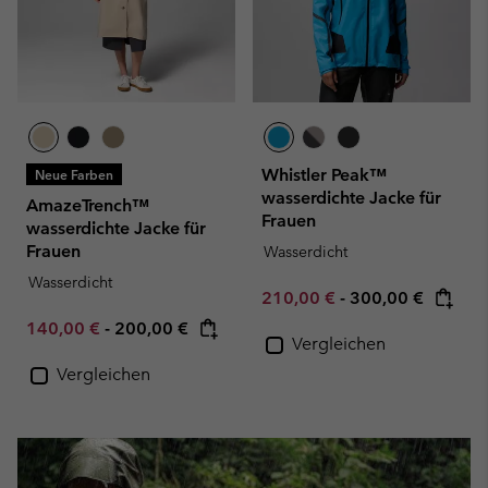
Whistler Peak™
Neue Farben
wasserdichte Jacke für
AmazeTrench™
Frauen
wasserdichte Jacke für
Frauen
Wasserdicht
Wasserdicht
Minimum sale price:
Maximum price:
210,00 €
-
300,00 €
Minimum sale price:
Maximum price:
140,00 €
-
200,00 €
Vergleichen
Vergleichen