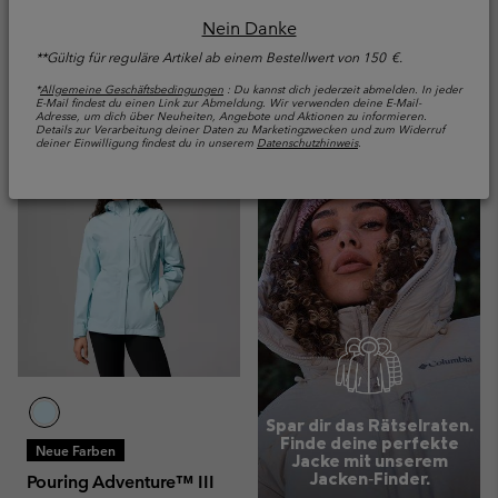
Nein Danke
Regular price:
Sale price:
Regular price:
100,00 €
80,00 €
100,00 €
**Gültig für reguläre Artikel ab einem Bestellwert von 150 €.
Vergleichen
Vergleichen
*
Allgemeine Geschäftsbedingungen
: Du kannst dich jederzeit abmelden. In jeder
E-Mail findest du einen Link zur Abmeldung. Wir verwenden deine E-Mail-
Adresse, um dich über Neuheiten, Angebote und Aktionen zu informieren.
Details zur Verarbeitung deiner Daten zu Marketingzwecken und zum Widerruf
deiner Einwilligung findest du in unserem
Datenschutzhinweis
.
Spar dir das Rätselraten.
Finde deine perfekte
Neue Farben
Jacke mit unserem
Jacken‑Finder.
Pouring Adventure™ III