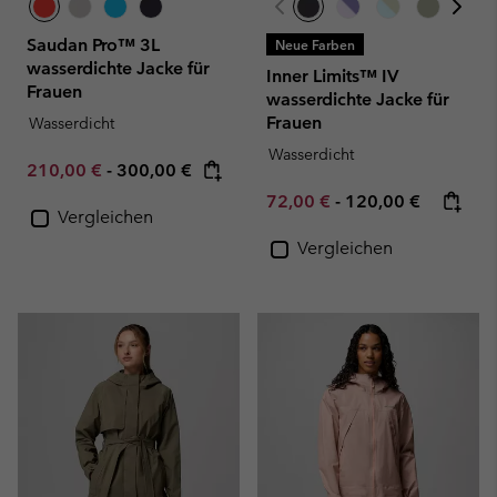
Saudan Pro™ 3L
Neue Farben
wasserdichte Jacke für
Inner Limits™ IV
Frauen
wasserdichte Jacke für
Frauen
Wasserdicht
Wasserdicht
Minimum sale price:
Maximum price:
210,00 €
-
300,00 €
Minimum sale price:
Maximum price:
72,00 €
-
120,00 €
Vergleichen
Vergleichen