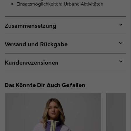
Einsatzmöglichkeiten: Urbane Aktivitäten
Zusammensetzung
Expan
or
collap
Versand und Rückgabe
sectio
Expan
or
collap
Kundenrezensionen
sectio
Expan
or
collap
Das Könnte Dir Auch Gefallen
sectio