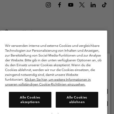
Deutschland
©
2026
Columbia Sportswear GmbH. Walter-Gropius-Str. 23, 80807
München Deutschland. Alle Rechte vorbehalten.
Wir verwenden interne und externe Cookies und vergleichbare
Technologien zur Personalisierung von Inhalten und Anzeigen,
Nutzungsbedingungen
Allgemeine Verkaufsbedingungen
Garantie
zur Bereitstellung von Social-Media-Funktionen und zur Analyse
Datenschutzerklärung
der Website. Bitte gib in den unten verfügbaren Optionen an, ob
du den Einsatz unserer Cookies akzeptierst. Wenn du die
Bestimmungen und Bedingungen des Mitglieder Programms
Cookies ablehnst, werden wir nur die Cookies einsetzen, die
Bitte wählen Sie Ihr Lieferland und Ihre Sprache
zwingend notwendig sind, damit unsere Website
Nutzungsbedingungen Für Nutzergenerierte Inhalte
Impressum
Online-Einkauf verfügbar
funktioniert.
Klicken Sie hier, um weitere Informationen in
Cookies
Public CBCR
unseren vollständigen Cookie-Richtlinien einzusehen.
Online
United States
Einkau
Kundenservice: Mo- Fr. 9:00 - 13:00 & 14:00- 18:00 Uhr
Alle Cookies
Alle Cookies
(+)498912081004
verfü
akzeptieren
ablehnen
Online
Deutschland
Einkau
verfü