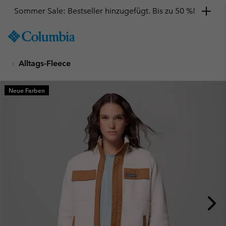
Sommer Sale: Bestseller hinzugefügt. Bis zu 50 %!
SKIP
Columbia
TO
Sportswear
CONTENT
Alltags-Fleece
SKIP
TO
MAIN
Neue Farben
NAV
SKIP
TO
SEARCH