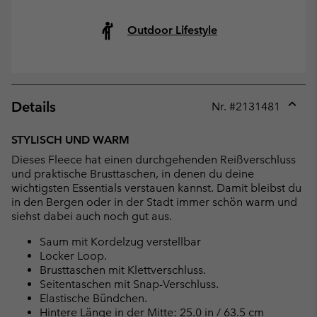
Outdoor Lifestyle
Details
Nr. #
2131481
Expan
or
STYLISCH UND WARM
collap
Dieses Fleece hat einen durchgehenden Reißverschluss
sectio
und praktische Brusttaschen, in denen du deine
wichtigsten Essentials verstauen kannst. Damit bleibst du
in den Bergen oder in der Stadt immer schön warm und
siehst dabei auch noch gut aus.
Saum mit Kordelzug verstellbar
Locker Loop.
Brusttaschen mit Klettverschluss.
Seitentaschen mit Snap-Verschluss.
Elastische Bündchen.
Hintere Länge in der Mitte: 25.0 in / 63.5 cm