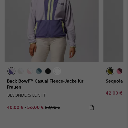
Back Bowl™ Casual Fleece-Jacke für
Sequoia G
Frauen
Minimum sa
42,00 €
-
BESONDERS LEICHT
Minimum sale price:
Maximum sale price:
Regular price:
40,00 €
-
56,00 €
80,00 €