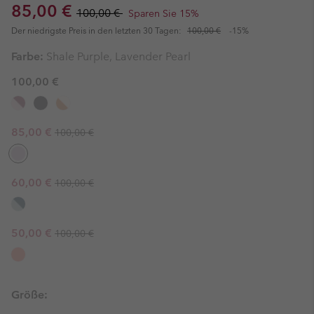
Sale price:
Regular price:
85,00 €
100,00 €
Sparen Sie 15%
Der niedrigste Preis in den letzten 30 Tagen:
100,00 €
-15%
Farbe:
Shale Purple, Lavender Pearl
100,00 €
Regular price:
Sale price:
85,00 €
100,00 €
Regular price:
Sale price:
60,00 €
100,00 €
Regular price:
Sale price:
50,00 €
100,00 €
Größe: