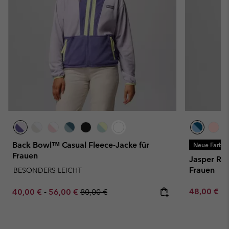
Back Bowl™ Casual Fleece-Jacke für
Neue Farbe
Frauen
Jasper Ri
Frauen
BESONDERS LEICHT
Minimum sa
Minimum sale price:
Maximum sale price:
Regular price:
48,00 €
-
40,00 €
-
56,00 €
80,00 €