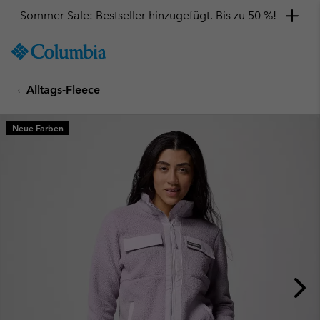
Sommer Sale: Bestseller hinzugefügt. Bis zu 50 %!
SKIP
Columbia
TO
Sportswear
CONTENT
Alltags-Fleece
SKIP
TO
MAIN
Neue Farben
NAV
SKIP
TO
SEARCH