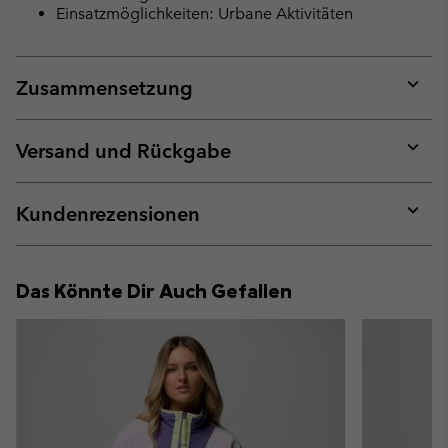
Einsatzmöglichkeiten: Urbane Aktivitäten
Zusammensetzung
Expan
or
collap
Versand und Rückgabe
sectio
Expan
or
collap
Kundenrezensionen
sectio
Expan
or
collap
Das Könnte Dir Auch Gefallen
sectio