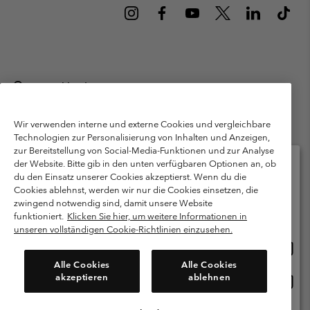
Deutschland
©
2026
Columbia Sportswear GmbH. Walter-Gropius-Str. 23, 80807
München Deutschland. Alle Rechte vorbehalten.
Wir verwenden interne und externe Cookies und vergleichbare
Technologien zur Personalisierung von Inhalten und Anzeigen,
Nutzungsbedingungen
Allgemeine Verkaufsbedingungen
Garantie
zur Bereitstellung von Social-Media-Funktionen und zur Analyse
Datenschutzerklärung
der Website. Bitte gib in den unten verfügbaren Optionen an, ob
du den Einsatz unserer Cookies akzeptierst. Wenn du die
Bestimmungen und Bedingungen des Mitglieder Programms
Cookies ablehnst, werden wir nur die Cookies einsetzen, die
Bitte wählen Sie Ihr Lieferland und Ihre Sprache
zwingend notwendig sind, damit unsere Website
Nutzungsbedingungen Für Nutzergenerierte Inhalte
Impressum
Online-Einkauf verfügbar
funktioniert.
Klicken Sie hier, um weitere Informationen in
Cookies
Public CBCR
unseren vollständigen Cookie-Richtlinien einzusehen.
Online
United States
Einkau
Kundenservice: Mo- Fr. 9:00 - 13:00 & 14:00- 18:00 Uhr
Alle Cookies
Alle Cookies
(+)498912081004
verfü
akzeptieren
ablehnen
Online
Deutschland
Einkau
verfü