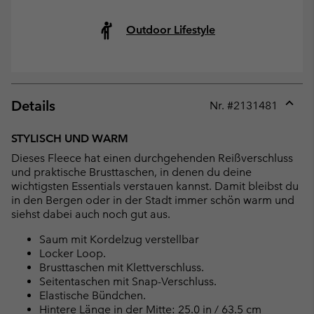
Outdoor Lifestyle
Details
Nr. #
2131481
Expan
or
STYLISCH UND WARM
collap
Dieses Fleece hat einen durchgehenden Reißverschluss
sectio
und praktische Brusttaschen, in denen du deine
wichtigsten Essentials verstauen kannst. Damit bleibst du
in den Bergen oder in der Stadt immer schön warm und
siehst dabei auch noch gut aus.
Saum mit Kordelzug verstellbar
Locker Loop.
Brusttaschen mit Klettverschluss.
Seitentaschen mit Snap-Verschluss.
Elastische Bündchen.
Hintere Länge in der Mitte: 25.0 in / 63.5 cm