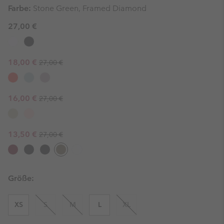
Farbe:
Stone Green, Framed Diamond
27,00 €
Regular price:
Sale price:
18,00 €
27,00 €
Regular price:
Sale price:
16,00 €
27,00 €
Regular price:
Sale price:
13,50 €
27,00 €
Größe:
XS
S
M
L
XL