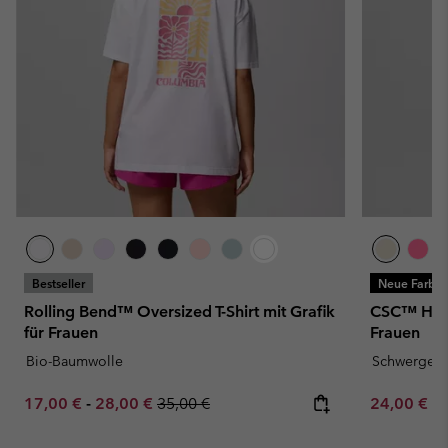
Bestseller
Neue Farbe
Rolling Bend™ Oversized T-Shirt mit Grafik
CSC™ Heavy
für Frauen
Frauen
Bio-Baumwolle
Schwergewi
Minimum sale price:
Maximum sale price:
Regular price:
Minimum sa
17,00 €
-
28,00 €
35,00 €
24,00 €
-