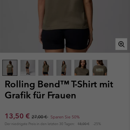
Rolling Bend™ T-Shirt mit
Grafik für Frauen
Sale price:
Regular price:
13,50 €
27,00 €
Sparen Sie 50%
Der niedrigste Preis in den letzten 30 Tagen:
18,00 €
-25%