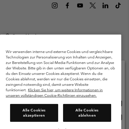
Deutschland
©
2026
Columbia Sportswear GmbH. Walter-Gropius-Str. 23, 80807
München Deutschland. Alle Rechte vorbehalten.
Wir verwenden interne und externe Cookies und vergleichbare
Technologien zur Personalisierung von Inhalten und Anzeigen,
Nutzungsbedingungen
Allgemeine Verkaufsbedingungen
Garantie
zur Bereitstellung von Social-Media-Funktionen und zur Analyse
Datenschutzerklärung
der Website. Bitte gib in den unten verfügbaren Optionen an, ob
du den Einsatz unserer Cookies akzeptierst. Wenn du die
Bestimmungen und Bedingungen des Mitglieder Programms
Cookies ablehnst, werden wir nur die Cookies einsetzen, die
Bitte wählen Sie Ihr Lieferland und Ihre Sprache
zwingend notwendig sind, damit unsere Website
Nutzungsbedingungen Für Nutzergenerierte Inhalte
Impressum
Online-Einkauf verfügbar
funktioniert.
Klicken Sie hier, um weitere Informationen in
Cookies
Public CBCR
unseren vollständigen Cookie-Richtlinien einzusehen.
Online
United States
Einkau
Kundenservice: Mo- Fr. 9:00 - 13:00 & 14:00- 18:00 Uhr
Alle Cookies
Alle Cookies
(+)498912081004
verfü
akzeptieren
ablehnen
Online
Deutschland
Einkau
verfü