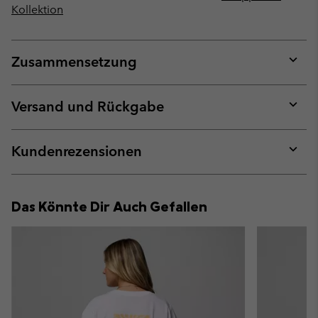
Kollektion
Zusammensetzung
Expan
or
collap
Versand und Rückgabe
sectio
Expan
or
collap
Kundenrezensionen
sectio
Expan
or
collap
Das Könnte Dir Auch Gefallen
sectio