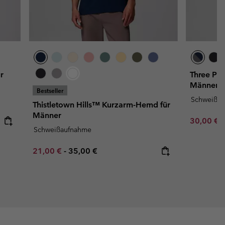
r
Three Pit
Männer
Bestseller
Schweißa
Thistletown Hills™ Kurzarm-Hemd für
Männer
Sale price
R
30,00 €
5
Schweißaufnahme
Minimum sale price:
Maximum price:
21,00 €
-
35,00 €