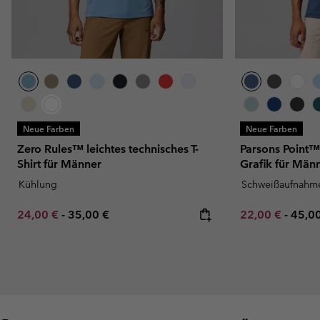
Neue Farben
Neue Farben
Zero Rules™ leichtes technisches T-
Parsons Point™
Shirt für Männer
Grafik für Män
Kühlung
Schweißaufnahm
Minimum sale price:
Maximum price:
Minimum sale p
Maxi
24,00 €
-
35,00 €
22,00 €
-
45,0