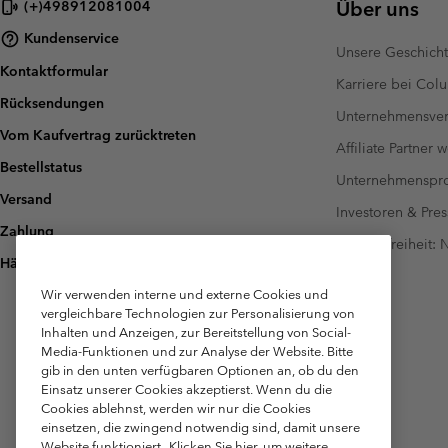
Über uns
(+)498912081004
Kundenservice
Unsere Geschich
Kontaktformular
Karriere bei Col
Rücksendungen
Unternehmensver
Vom Kaufvertrag zurücktreten
Affiliate Partner 
Bestellstatus
Unternehmensp
Versand
Investoren & Pres
Zahlung
Barrierefreiheit:
Häufig gestellte Fragen
Wir verwenden interne und externe Cookies und
vergleichbare Technologien zur Personalisierung von
Inhalten und Anzeigen, zur Bereitstellung von Social-
Media-Funktionen und zur Analyse der Website. Bitte
gib in den unten verfügbaren Optionen an, ob du den
Einsatz unserer Cookies akzeptierst. Wenn du die
Cookies ablehnst, werden wir nur die Cookies
einsetzen, die zwingend notwendig sind, damit unsere
Website funktioniert.
Klicken Sie hier, um weitere