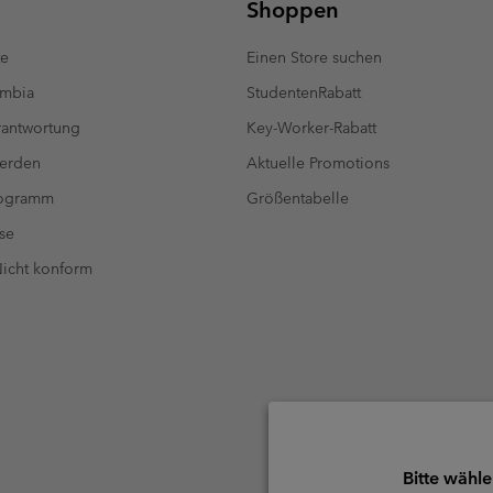
Shoppen
te
Einen Store suchen
umbia
StudentenRabatt
antwortung
Key-Worker-Rabatt
werden
Aktuelle Promotions
rogramm
Größentabelle
se
 Nicht konform
Bitte wähle