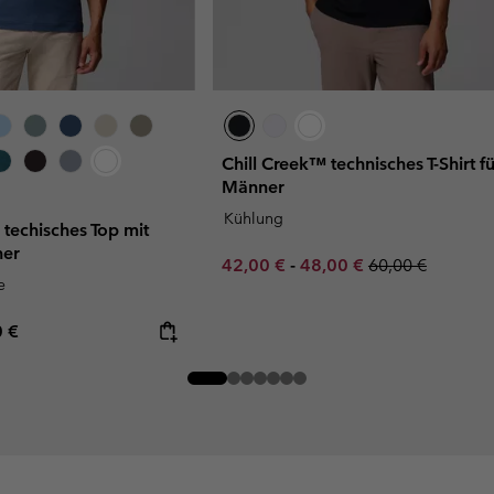
Chill Creek™ technisches T-Shirt fü
Männer
Kühlung
 techisches Top mit
ner
Minimum sale price:
Maximum sale price:
Regular price:
42,00 €
-
48,00 €
60,00 €
e
rice:
mum price:
0 €