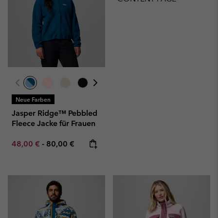
Neue Farben
Jasper Ridge™ Pebbled
Fleece Jacke für Frauen
Minimum sale price:
Maximum price:
48,00 €
-
80,00 €