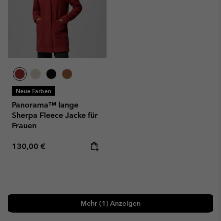
Neue Farben
Panorama™ lange
Sherpa Fleece Jacke für
Frauen
Regular price:
130,00 €
Mehr (1) Anzeigen