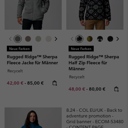
Neue Farben
Neue Farben
Rugged Ridge™ Sherpa
Rugged Ridge™ Sherpa
Fleece Jacke für Männer
Half Zip Fleece für
Männer
Recycelt
Recycelt
Minimum sale price:
Maximum price:
42,00 €
-
85,00 €
Minimum sale price:
Maximum price:
48,00 €
-
80,00 €
8.24 - COL EU/UK - Back to
adventure promotion -
Grid banner - ECOM-53480
- CONTENT PAGE