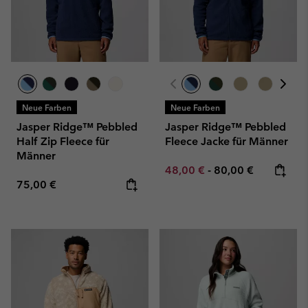
Neue Farben
Neue Farben
Jasper Ridge™ Pebbled
Jasper Ridge™ Pebbled
Half Zip Fleece für
Fleece Jacke für Männer
Männer
Minimum sale price:
Maximum price:
48,00 €
-
80,00 €
Regular price:
75,00 €