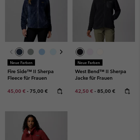
Neue Farben
Neue Farben
Fire Side™ II Sherpa
West Bend™ II Sherpa
Fleece für Frauen
Jacke für Frauen
Minimum sale price:
Maximum price:
Minimum sale price:
Maximum price:
45,00 €
-
75,00 €
42,50 €
-
85,00 €