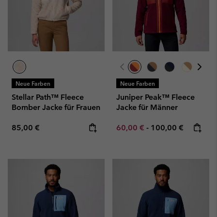
Neue Farben
Neue Farben
Stellar Path™ Fleece
Juniper Peak™ Fleece
Bomber Jacke für Frauen
Jacke für Männer
Regular price:
Minimum sale price:
Maximum price:
85,00 €
60,00 €
-
100,00 €