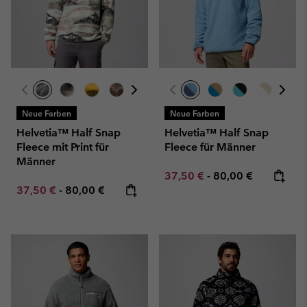
Neue Farben
Neue Farben
Helvetia™ Half Snap
Helvetia™ Half Snap
Fleece mit Print für
Fleece für Männer
Männer
Minimum sale price:
Maximum price:
37,50 €
-
80,00 €
Minimum sale price:
Maximum price:
37,50 €
-
80,00 €