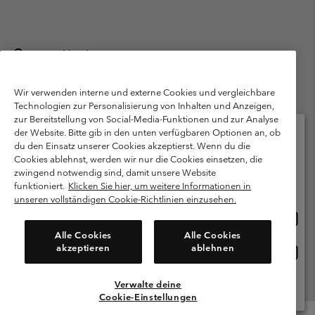
Deutschland
©
2026
Columbia Sportswear GmbH. Walter-Gropius-Str. 23, 80807
München Deutschland. Alle Rechte vorbehalten.
Wir verwenden interne und externe Cookies und vergleichbare
Technologien zur Personalisierung von Inhalten und Anzeigen,
Nutzungsbedingungen
Allgemeine Verkaufsbedingungen
Garantie
zur Bereitstellung von Social-Media-Funktionen und zur Analyse
Datenschutzerklärung
der Website. Bitte gib in den unten verfügbaren Optionen an, ob
du den Einsatz unserer Cookies akzeptierst. Wenn du die
Bestimmungen und Bedingungen des Mitglieder Programms
Cookies ablehnst, werden wir nur die Cookies einsetzen, die
Bitte wählen Sie Ihr Lieferland und Ihre Sprache
zwingend notwendig sind, damit unsere Website
Nutzungsbedingungen Für Nutzergenerierte Inhalte
Impressum
Online-Einkauf verfügbar
funktioniert.
Klicken Sie hier, um weitere Informationen in
Cookies
Public CBCR
unseren vollständigen Cookie-Richtlinien einzusehen.
Online
United States
Einkau
Kundenservice: Mo- Fr. 9:00 - 13:00 & 14:00- 18:00 Uhr
Alle Cookies
Alle Cookies
(+)498912081004
verfü
akzeptieren
ablehnen
Online
Deutschland
Einkau
verfü
Verwalte deine
Alle Länder Anzeigen
Cookie-Einstellungen