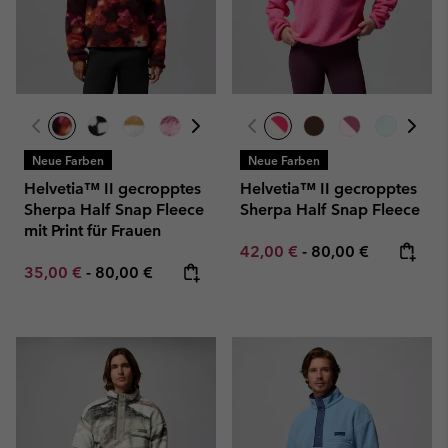
Neue Farben
Neue Farben
Helvetia™ II gecropptes
Helvetia™ II gecropptes
Sherpa Half Snap Fleece
Sherpa Half Snap Fleece
mit Print für Frauen
Minimum sale price:
Maximum price:
42,00 €
-
80,00 €
Minimum sale price:
Maximum price:
35,00 €
-
80,00 €