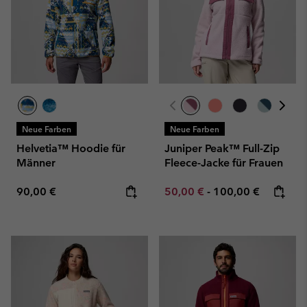
Neue Farben
Neue Farben
Helvetia™ Hoodie für
Juniper Peak™ Full-Zip
Männer
Fleece-Jacke für Frauen
Regular price:
Minimum sale price:
Maximum price:
90,00 €
50,00 €
-
100,00 €