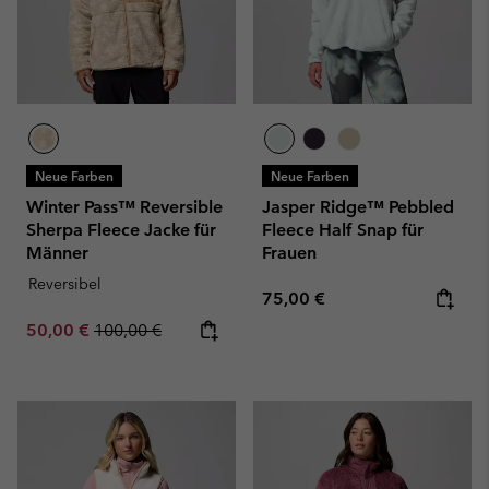
Neue Farben
Neue Farben
Winter Pass™ Reversible
Jasper Ridge™ Pebbled
Sherpa Fleece Jacke für
Fleece Half Snap für
Männer
Frauen
Reversibel
Regular price:
75,00 €
Sale price:
Regular price:
50,00 €
100,00 €