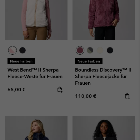
Neue Farben
Neue Farben
West Bend™ II Sherpa
Boundless Discovery™ II
Fleece-Weste für Frauen
Sherpa Fleecejacke für
Frauen
Regular price:
65,00 €
Regular price:
110,00 €