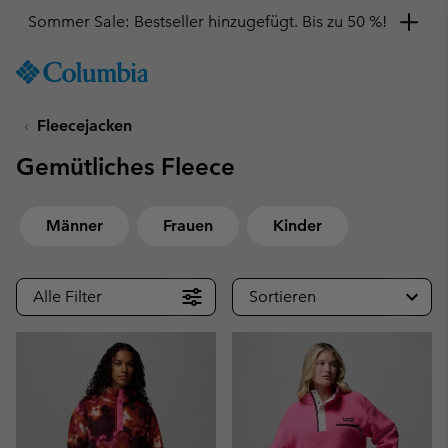
Hol dir einen 10 %-Gutschein
SKIP
Columbia
TO
Sportswear
CONTENT
Fleecejacken
SKIP
TO
Gemütliches Fleece
MAIN
NAV
SKIP
Männer
Frauen
Kinder
TO
SEARCH
Alle Filter
Sortieren